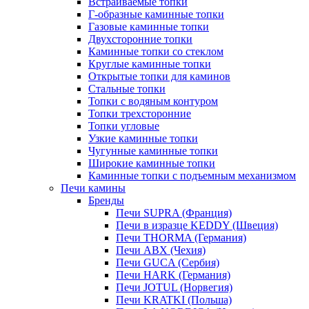
Встраиваемые топки
Г-образные каминные топки
Газовые каминные топки
Двухсторонние топки
Каминные топки со стеклом
Круглые каминные топки
Открытые топки для каминов
Стальные топки
Топки с водяным контуром
Топки трехсторонние
Топки угловые
Узкие каминные топки
Чугунные каминные топки
Широкие каминные топки
Каминные топки с подъемным механизмом
Печи камины
Бренды
Печи SUPRA (Франция)
Печи в изразце KEDDY (Швеция)
Печи THORMA (Германия)
Печи ABX (Чехия)
Печи GUCA (Сербия)
Печи HARK (Германия)
Печи JOTUL (Норвегия)
Печи KRATKI (Польша)