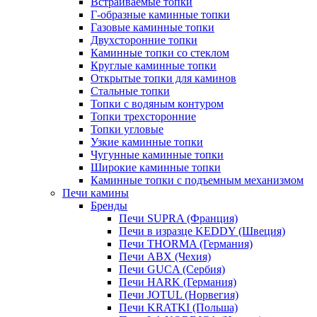
Встраиваемые топки
Г-образные каминные топки
Газовые каминные топки
Двухсторонние топки
Каминные топки со стеклом
Круглые каминные топки
Открытые топки для каминов
Стальные топки
Топки с водяным контуром
Топки трехсторонние
Топки угловые
Узкие каминные топки
Чугунные каминные топки
Широкие каминные топки
Каминные топки с подъемным механизмом
Печи камины
Бренды
Печи SUPRA (Франция)
Печи в изразце KEDDY (Швеция)
Печи THORMA (Германия)
Печи ABX (Чехия)
Печи GUCA (Сербия)
Печи HARK (Германия)
Печи JOTUL (Норвегия)
Печи KRATKI (Польша)